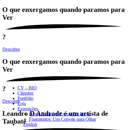
O que enxergamos quando paramos para
Ver
?
Descubra
O que enxergamos quando paramos para
Ver
?
CV – BIO
Clipping
Portfólio
Descubra
Loja
Exposições
Leandro D Andrade é um artista de
O que Brilha no Escuro
Em breve
Fragmentos: Um Convite para Olhar
Taubaté
English