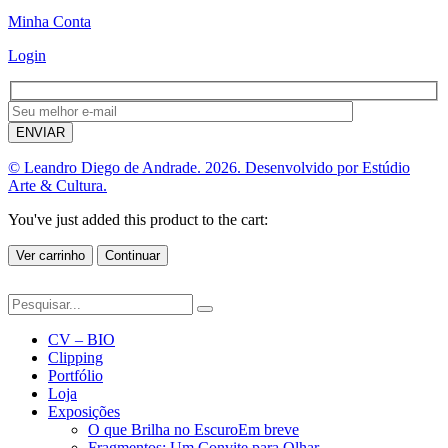
Minha Conta
Login
© Leandro Diego de Andrade. 2026. Desenvolvido por Estúdio
Arte & Cultura.
You've just added this product to the cart:
Ver carrinho
Continuar
CV – BIO
Clipping
Portfólio
Loja
Exposições
O que Brilha no Escuro
Em breve
Fragmentos: Um Convite para Olhar