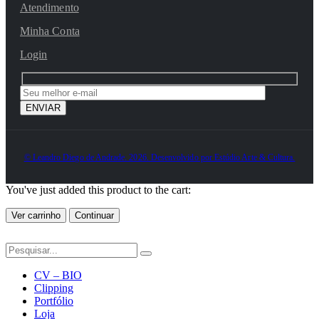
Atendimento
Minha Conta
Login
© Leandro Diego de Andrade. 2026. Desenvolvido por Estúdio Arte & Cultura.
You've just added this product to the cart:
Ver carrinho
Continuar
CV – BIO
Clipping
Portfólio
Loja