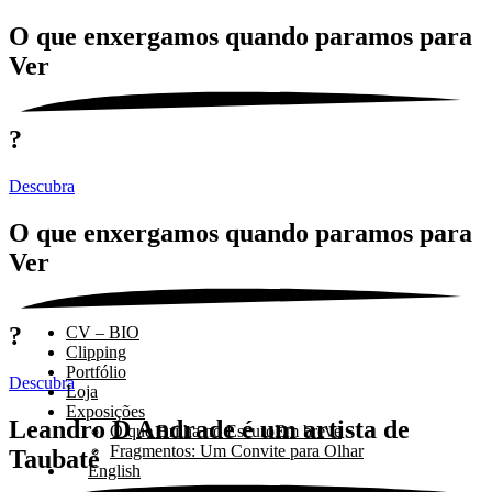
O que enxergamos quando paramos para
Ver
?
Descubra
O que enxergamos quando paramos para
Ver
?
CV – BIO
Clipping
Portfólio
Descubra
Loja
Exposições
Leandro D Andrade é um artista de
O que Brilha no Escuro
Em breve
Fragmentos: Um Convite para Olhar
Taubaté
English