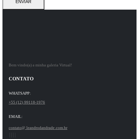
Bem vindo(a) a minha galeria Virtual!
CONTATO
WHATSAPP:
+55 (12) 99118-1976
EMAIL:
contato@ leandrodandrade.com.br