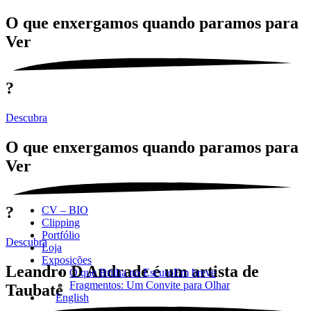
O que enxergamos quando paramos para
Ver
?
Descubra
O que enxergamos quando paramos para
Ver
?
CV – BIO
Clipping
Portfólio
Descubra
Loja
Exposições
Leandro D Andrade é um artista de
O que Brilha no Escuro
Em breve
Fragmentos: Um Convite para Olhar
Taubaté
English