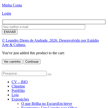
Minha Conta
Login
© Leandro Diego de Andrade. 2026. Desenvolvido por Estúdio
Arte & Cultura.
You've just added this product to the cart:
Ver carrinho
Continuar
CV – BIO
Clipping
Portfólio
Loja
Exposições
O que Brilha no Escuro
Em breve
Fragmentos: Um Convite para Olhar