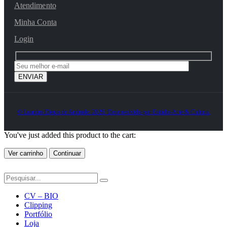
Atendimento
Minha Conta
Login
© Leandro Diego de Andrade. 2026. Desenvolvido por Estúdio Arte & Cultura.
You've just added this product to the cart:
Ver carrinho
Continuar
CV – BIO
Clipping
Portfólio
Loja