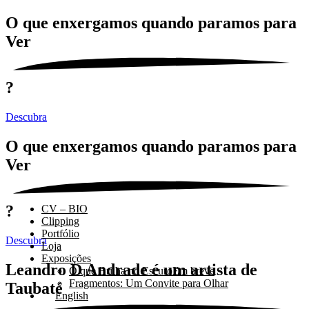
O que enxergamos quando paramos para
Ver
?
Descubra
O que enxergamos quando paramos para
Ver
?
CV – BIO
Clipping
Portfólio
Descubra
Loja
Exposições
Leandro D Andrade é um artista de
O que Brilha no Escuro
Em breve
Fragmentos: Um Convite para Olhar
Taubaté
English