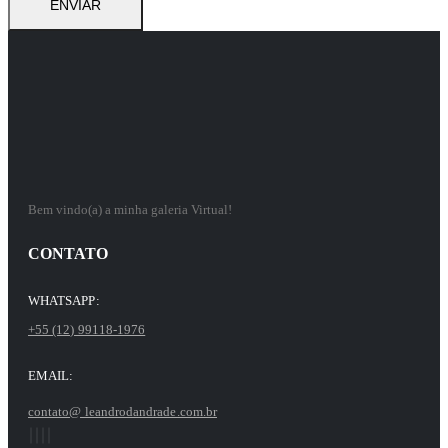
Bem vindo(a) a minha galeria Virtual!
CONTATO
WHATSAPP:
+55 (12) 99118-1976
EMAIL:
contato@ leandrodandrade.com.br