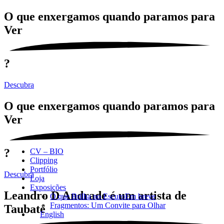
O que enxergamos quando paramos para
Ver
?
Descubra
O que enxergamos quando paramos para
Ver
?
CV – BIO
Clipping
Portfólio
Descubra
Loja
Exposições
Leandro D Andrade é um artista de
O que Brilha no Escuro
Em breve
Fragmentos: Um Convite para Olhar
Taubaté
English