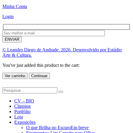
Minha Conta
Login
© Leandro Diego de Andrade. 2026. Desenvolvido por Estúdio
Arte & Cultura.
You've just added this product to the cart:
Ver carrinho
Continuar
CV – BIO
Clipping
Portfólio
Loja
Exposições
O que Brilha no Escuro
Em breve
Fragmentos: Um Convite para Olhar