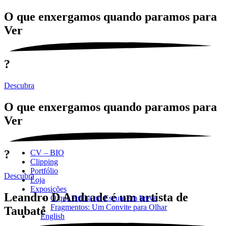
O que enxergamos quando paramos para
Ver
?
Descubra
O que enxergamos quando paramos para
Ver
?
CV – BIO
Clipping
Portfólio
Descubra
Loja
Exposições
Leandro D Andrade é um artista de
O que Brilha no Escuro
Em breve
Fragmentos: Um Convite para Olhar
Taubaté
English