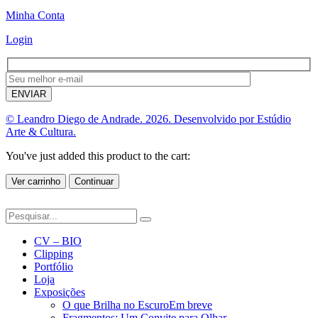
Minha Conta
Login
© Leandro Diego de Andrade. 2026. Desenvolvido por Estúdio
Arte & Cultura.
You've just added this product to the cart:
Ver carrinho
Continuar
CV – BIO
Clipping
Portfólio
Loja
Exposições
O que Brilha no Escuro
Em breve
Fragmentos: Um Convite para Olhar