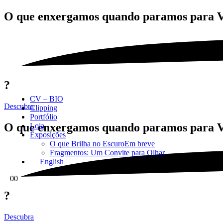
O que enxergamos quando paramos para
?
CV – BIO
Descubra
Clipping
Portfólio
O que enxergamos quando paramos para
Loja
Exposições
O que Brilha no Escuro
Em breve
Fragmentos: Um Convite para Olhar
English
0
0
?
Descubra